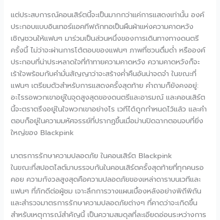
แต่ประสบการณ์คอนเสิร์ตนี้จะเป็นมากกว่าแค่การแสดงเท่านั้น องค์
ประกอบแบบอินเทอร์แอคทีฟถักทอเป็นผืนผ้าแห่งความคาดหวัง
เชิญชวนให้แฟนๆ มาร่วมเป็นส่วนหนึ่งของการเดินทางทางดนตรี
ครั้งนี้ ไม่ว่าจะผ่านการโต้ตอบของแฟนๆ ภาพที่ชวนดื่มด่ำ หรือองค์
ประกอบที่น่าประหลาดใจที่ท้าทายความคาดหวัง ความคาดหวังก็จะ
เร้าใจพร้อมกับคำมั่นสัญญาว่าจะสร้างค่ำคืนอันน่าจดจำ ในขณะที่
แฟนๆ เตรียมตัวสำหรับการแสดงครั้งสุดท้าย คำถามก็ยังคงอยู่:
อะไรรอพวกเขาอยู่ในจุดสูงสุดของดนตรีและอารมณ์ และคอนเสิร์ต
นี้จะตราตรึงอยู่ในใจพวกเขาอย่างไร เวทีได้ถูกกำหนดไว้แล้ว และคำ
ตอบก็อยู่ในความมหัศจรรย์ที่ปรากฏขึ้นเมื่อม่านปิดฉากตอนจบที่ยิ่ง
ใหญ่ของ Blackpink
มาตรการรักษาความปลอดภัย ในคอนเสิร์ต Blackpink
ในขณะที่สปอตไลต์มาบรรจบกันในคอนเสิร์ตครั้งสุดท้ายที่ทุกคนรอ
คอย ความกังวลสูงสุดคือความปลอดภัยของเหล่าดาราบนเวทีและ
แฟนๆ ที่ภักดีต่อผู้ชม เจาะลึกการวางแผนเบื้องหลังอย่างพิถีพิถัน
และสำรวจมาตรการรักษาความปลอดภัยต่างๆ ที่คาดว่าจะเกิดขึ้น
สำหรับเหตุการณ์สำคัญนี้ เป็นความสมดุลที่ละเอียดอ่อนระหว่างการ