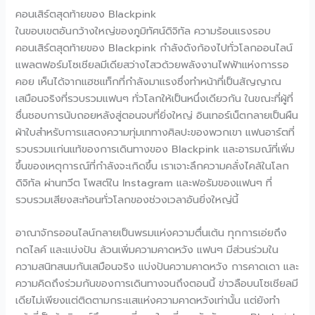
คอนเสิร์ตสุดท้ายของ Blackpink
ในขอบเขตอันกว้างใหญ่ของภูมิทัศน์ดิจิทัล ความร้อนแรงรอบ
คอนเสิร์ตสุดท้ายของ Blackpink กำลังดังก้องไปทั่วโลกออนไลน์
แพลตฟอร์มโซเชียลมีเดียสว่างไสวด้วยพลังงานไฟฟ้าแห่งการรอ
คอย เห็นได้จากแฮชแท็กที่กำลังมาแรงซึ่งทำหน้าที่เป็นสัญญาณ
เสมือนจริงที่รวบรวมแฟนๆ ทั่วโลกให้เป็นหนึ่งเดียวกัน ในขณะที่ผู้ที่
ชื่นชอบการนับถอยหลังสู่ตอนจบที่ยิ่งใหญ่ อินเทอร์เน็ตกลายเป็นผืน
ผ้าใบสำหรับการแสดงความทุ่มเททางศิลปะของพวกเขา แฟนอาร์ตที่
รวบรวมแก่นแท้ของการเดินทางของ Blackpink และอารมณ์ที่เพิ่ม
ขึ้นของเหตุการณ์ที่กำลังจะเกิดขึ้น เราเจาะลึกความคลั่งไคล้ในโลก
ดิจิทัล ผ่านทวีต โพสต์ใน Instagram และฟอรัมของแฟนๆ ที่
รวบรวมเสียงสะท้อนทั่วโลกของช่วงเวลาอันยิ่งใหญ่นี้
อาณาจักรออนไลน์กลายเป็นพรมแห่งความตื่นเต้น ทุกการเอ่ยถึง
กดไลค์ และแบ่งปัน ล้วนเพิ่มความคาดหวัง แฟนๆ มีส่วนร่วมใน
ความสนิทสนมกันเสมือนจริง แบ่งปันความคาดหวัง การคาดเดา และ
ความคิดถึงร่วมกันของการเดินทางจนถึงตอนนี้ ข่าวลือบนโซเชียลมี
เดียไม่เพียงแต่ติดตามกระแสแห่งความคาดหวังเท่านั้น แต่ยังทำ