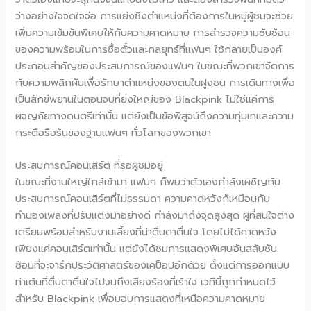
ว่างอย่างใจจดใจจ่อ การแย่งชิงตำแหน่งที่ต้องการในหมู่ผู้ชมจะช่วย
เพิ่มความเข้มข้นพิเศษให้กับความคาดหมาย การสำรวจความซับซ้อน
ของความพร้อมในการซื้อตั๋วและกลยุทธ์ที่แฟนๆ ใช้กลายเป็นองค์
ประกอบสำคัญของประสบการณ์ของแฟนๆ ในขณะที่พวกเขาจัดการ
กับความพลิกผันเพื่อรักษาตำแหน่งของตนในฝูงชน การเดินทางเพื่อ
เป็นสักขีพยานในตอนจบที่ยิ่งใหญ่ของ Blackpink ไม่ใช่แค่การ
ผจญภัยทางดนตรีเท่านั้น แต่ยังเป็นข้อพิสูจน์ถึงความทุ่มเทและความ
กระตือรือร้นของฐานแฟนๆ ทั่วโลกของพวกเขา
ประสบการณ์คอนเสิร์ต ที่รอผู้ชมอยู่
ในขณะที่งานใหญ่ใกล้เข้ามา แฟนๆ ก็พบว่าตัวเองกำลังเผชิญกับ
ประสบการณ์คอนเสิร์ตที่ไม่ธรรมดา ความคาดหวังก็เหมือนกับ
ทำนองเพลงที่ปรับแต่งมาอย่างดี กำลังมาถึงจุดสูงสุด ผู้ที่สนใจต่าง
เตรียมพร้อมสำหรับงานเลี้ยงที่น่าตื่นตาตื่นใจ โดยไม่ได้คาดหวัง
เพียงแค่คอนเสิร์ตเท่านั้น แต่ยังได้ชมการแสดงพิเศษอันสลับซับ
ซ้อนที่จะจารึกประวัติศาสตร์ของเคป็อปอีกด้วย ตั้งแต่การออกแบบ
ท่าเต้นที่ตื่นตาตื่นใจไปจนถึงเสียงร้องที่เร้าใจ เวทีนี้ถูกกำหนดไว้
สำหรับ Blackpink เพื่อมอบการแสดงที่เหนือความคาดหมาย