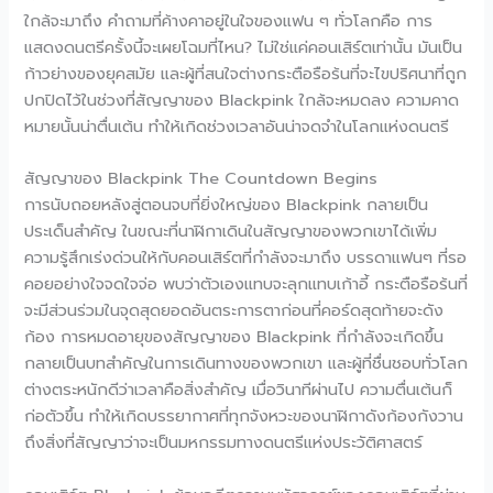
ใกล้จะมาถึง คำถามที่ค้างคาอยู่ในใจของแฟน ๆ ทั่วโลกคือ การ
แสดงดนตรีครั้งนี้จะเผยโฉมที่ไหน? ไม่ใช่แค่คอนเสิร์ตเท่านั้น มันเป็น
ก้าวย่างของยุคสมัย และผู้ที่สนใจต่างกระตือรือร้นที่จะไขปริศนาที่ถูก
ปกปิดไว้ในช่วงที่สัญญาของ Blackpink ใกล้จะหมดลง ความคาด
หมายนั้นน่าตื่นเต้น ทำให้เกิดช่วงเวลาอันน่าจดจำในโลกแห่งดนตรี
สัญญาของ Blackpink The Countdown Begins
การนับถอยหลังสู่ตอนจบที่ยิ่งใหญ่ของ Blackpink กลายเป็น
ประเด็นสำคัญ ในขณะที่นาฬิกาเดินในสัญญาของพวกเขาได้เพิ่ม
ความรู้สึกเร่งด่วนให้กับคอนเสิร์ตที่กำลังจะมาถึง บรรดาแฟนๆ ที่รอ
คอยอย่างใจจดใจจ่อ พบว่าตัวเองแทบจะลุกแทบเก้าอี้ กระตือรือร้นที่
จะมีส่วนร่วมในจุดสุดยอดอันตระการตาก่อนที่คอร์ดสุดท้ายจะดัง
ก้อง การหมดอายุของสัญญาของ Blackpink ที่กำลังจะเกิดขึ้น
กลายเป็นบทสำคัญในการเดินทางของพวกเขา และผู้ที่ชื่นชอบทั่วโลก
ต่างตระหนักดีว่าเวลาคือสิ่งสำคัญ เมื่อวินาทีผ่านไป ความตื่นเต้นก็
ก่อตัวขึ้น ทำให้เกิดบรรยากาศที่ทุกจังหวะของนาฬิกาดังก้องกังวาน
ถึงสิ่งที่สัญญาว่าจะเป็นมหกรรมทางดนตรีแห่งประวัติศาสตร์