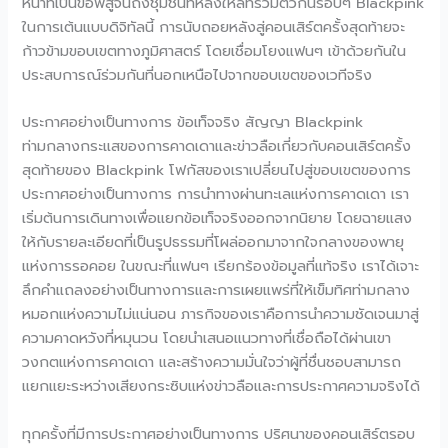
หน้าที่เป็นข้อพิสูจน์ถึงชุมชนที่หลงใหลที่รวมตัวกันรอบๆ Blackpink
ในการเต้นแบบดิจิทัลนี้ การนับถอยหลังสู่คอนเสิร์ตครั้งสุดท้ายจะ
ก้าวข้ามขอบเขตทางภูมิศาสตร์ โดยเชื่อมโยงแฟนๆ เข้าด้วยกันใน
ประสบการณ์ร่วมกันที่นอกเหนือไปจากขอบเขตของเวทีจริง
ประกาศอย่างเป็นทางการ ข้อเท็จจริง สัญญา Blackpink
ท่ามกลางกระแสของการคาดเดาและข่าวลือเกี่ยวกับคอนเสิร์ตครั้ง
สุดท้ายของ Blackpink โฟกัสของเราเปลี่ยนไปสู่ขอบเขตของการ
ประกาศอย่างเป็นทางการ การนำทางผ่านทะเลแห่งการคาดเดา เรา
เริ่มต้นการเดินทางเพื่อแยกข้อเท็จจริงออกจากนิยาย โดยฉายแสง
ให้กับรายละเอียดที่เป็นรูปธรรมที่โผล่ออกมาจากใจกลางของพายุ
แห่งการรอคอย ในขณะที่แฟนๆ เรียกร้องข้อมูลที่แท้จริง เราได้เจาะ
ลึกคำแถลงอย่างเป็นทางการและการเผยแพร่ที่ให้เข็มทิศท่ามกลาง
หมอกแห่งความไม่แน่นอน ภารกิจของเราคือการนำความชัดเจนมาสู่
ความคาดหวังที่หมุนวน โดยนำเสนอแนวทางที่เชื่อถือได้ผ่านเขา
วงกตแห่งการคาดเดา และสร้างความมั่นใจว่าผู้ที่ชื่นชอบสามารถ
แยกแยะระหว่างเสียงกระซิบแห่งข่าวลือและการประกาศความจริงได้
ทุกครั้งที่มีการประกาศอย่างเป็นทางการ ปริศนาของคอนเสิร์ตรอบ