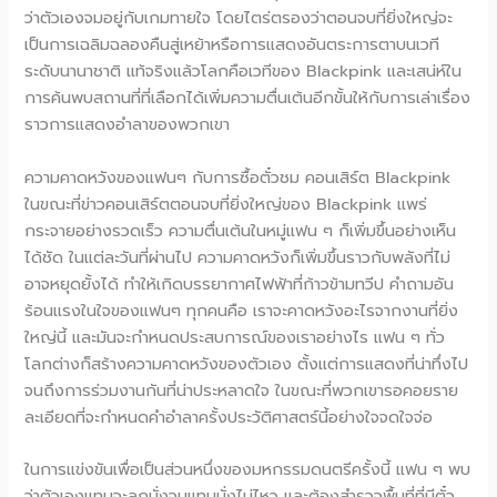
ว่าตัวเองจมอยู่กับเกมทายใจ โดยไตร่ตรองว่าตอนจบที่ยิ่งใหญ่จะ
เป็นการเฉลิมฉลองคืนสู่เหย้าหรือการแสดงอันตระการตาบนเวที
ระดับนานาชาติ แท้จริงแล้วโลกคือเวทีของ Blackpink และเสน่ห์ใน
การค้นพบสถานที่ที่เลือกได้เพิ่มความตื่นเต้นอีกขั้นให้กับการเล่าเรื่อง
ราวการแสดงอำลาของพวกเขา
ความคาดหวังของแฟนๆ กับการซื้อตั๋วชม คอนเสิร์ต Blackpink
ในขณะที่ข่าวคอนเสิร์ตตอนจบที่ยิ่งใหญ่ของ Blackpink แพร่
กระจายอย่างรวดเร็ว ความตื่นเต้นในหมู่แฟน ๆ ก็เพิ่มขึ้นอย่างเห็น
ได้ชัด ในแต่ละวันที่ผ่านไป ความคาดหวังก็เพิ่มขึ้นราวกับพลังที่ไม่
อาจหยุดยั้งได้ ทำให้เกิดบรรยากาศไฟฟ้าที่ก้าวข้ามทวีป คำถามอัน
ร้อนแรงในใจของแฟนๆ ทุกคนคือ เราจะคาดหวังอะไรจากงานที่ยิ่ง
ใหญ่นี้ และมันจะกำหนดประสบการณ์ของเราอย่างไร แฟน ๆ ทั่ว
โลกต่างก็สร้างความคาดหวังของตัวเอง ตั้งแต่การแสดงที่น่าทึ่งไป
จนถึงการร่วมงานกันที่น่าประหลาดใจ ในขณะที่พวกเขารอคอยราย
ละเอียดที่จะกำหนดคำอำลาครั้งประวัติศาสตร์นี้อย่างใจจดใจจ่อ
ในการแข่งขันเพื่อเป็นส่วนหนึ่งของมหกรรมดนตรีครั้งนี้ แฟน ๆ พบ
ว่าตัวเองแทบจะลุกนั่งจนแทบนั่งไม่ไหว และต้องสำรวจพื้นที่ที่มีตั๋ว