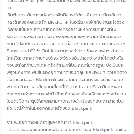
คอนเสิร์ต Blackpink ย้อนอดีตความมหัศจรรย์ของคอนเสิร์ตที่ผ่าน
มา
เริ่มต้นการเดินทางแห่งความคิดถึง เราได้เจาะลึกอาณาจักรอันน่า
หลงใหลของคอนเสิร์ต Blackpink ในอดีต เผยให้เห็นม่านแห่งช่วง
เวลาอันเป็นสัญลักษณ์ที่ถักทอโครงสร้างแห่งการเดินทางที่ไม่
ธรรมดาของพวกเขา ตั้งแต่พลังอันเร้าใจของสนามกีฬาที่ขายบัตร
หมด ไปจนถึงแสงสีอันตระการตาที่ล้อมรอบการแสดงแต่ละรายการ
กิจกรรมเหล่านี้ได้จารึกไว้ในความทรงจำร่วมกันของแฟนๆ คำถาม
ใหญ่โต: ฉากสุดท้ายที่ยิ่งใหญ่จะวัดผลอันน่าจดจำเหล่านี้ได้อย่างไร
คอนเสิร์ตที่ผ่านมาแต่ละครั้งทำหน้าที่เป็นเกณฑ์มาตรฐาน ซึ่งเป็นข้อ
พิสูจน์ถึงการเพิ่มขึ้นของอุกกาบาตของกลุ่ม และแฟน ๆ ทั่วโลกต่าง
ตั้งตารอคอยว่า Blackpink จะก้าวข้ามการแสดงระดับตำนานของ
พวกเขาในตอนจบอันยอดเยี่ยมนี้ได้อย่างไร ขณะที่เราเดินทางผ่าน
ช่องทางแห่งความทรงจำนี้ เสียงก้องของเสียงเชียร์และท่วงทำนอง
ในอดีตได้กระตุ้นให้เกิดความคาดหมายสำหรับสิ่งที่สัญญาว่าจะเป็น
อัญมณีล้ำค่าในมรดกคอนเสิร์ตของ Blackpink
รายละเอียดการหมดอายุของสัญญา Blackpink
การสำรวจรายละเอียดที่ซับซ้อนของสัญญาของ Blackpink เราเริ่ม