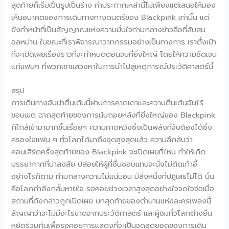
สุดท้ายก็เริ่มเป็นรูปเป็นร่าง คำประกาศเหล่านี้ไม่เพียงแต่เสนอให้มอง
เห็นอนาคตของการเดินทางทางดนตรีของ Blackpink เท่านั้น แต่
ยังทำหน้าที่เป็นสัญญาณแห่งความมั่นใจท่ามกลางข่าวลือที่สับสน
อลหม่าน ในขณะที่เราพิจารณาวาทกรรมอย่างเป็นทางการ เราตั้งเป้า
ที่จะเปิดเผยเรื่องราวที่จะกำหนดตอนจบที่ยิ่งใหญ่ โดยให้ความชัดเจน
แก่แฟนๆ ที่พวกเขาแสวงหาในการนำไปสู่เหตุการณ์ประวัติศาสตร์นี้
สรุป
การเดินทางอันน่าตื่นเต้นนี้ผ่านการคาดเดาและความตื่นเต้นอันไร้
ขอบเขต ฉากสุดท้ายของการนับถอยหลังที่ยิ่งใหญ่ของ Blackpink
ก็ใกล้เข้ามามากขึ้นเรื่อยๆ ความคาดหวังซึ่งเป็นพลังที่จับต้องได้ซึ่ง
ครองใจแฟน ๆ ทั่วโลกได้มาถึงจุดสูงสุดแล้ว ความลึกลับว่า
คอนเสิร์ตครั้งสุดท้ายของ Blackpink จะเปิดเผยที่ไหน ทำให้เกิด
บรรยากาศที่น่าสงสัย ปล่อยให้ผู้ที่ชื่นชอบแทบจะนั่งไม่ติดเก้าอี้
อย่างไรก็ตาม ท่ามกลางความไม่แน่นอน มีสิ่งหนึ่งที่ปฏิเสธไม่ได้ นั่น
คือโลกกำลังกลั้นหายใจ รอคอยช่วงเวลาสูงสุดอย่างใจจดใจจ่อเมื่อ
สถานที่ดังกล่าวถูกเปิดเผย บทสุดท้ายของตำนานแห่งละครเพลงนี้
สัญญาว่าจะไม่มีอะไรขาดจากประวัติศาสตร์ และผู้ชมทั่วโลกต่างยืน
หยัดร่วมกันเพื่อรอคอยการแสดงที่จะเป็นจุดสุดยอดของการเดิน