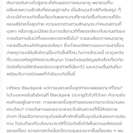
ต้นการเดินทางไปสู่สาระสำคัญของการหมดอายุ พยายามที่จะ
คลี่คลายความลึกลับที่ซ่อนอยู่ภายใน เมื่อสัญญาใกล้ถึงข้อสรุป ก็
มักจะมีคำถามเกิดขึ้นเกี่ยวกับผลกระทบที่อาจเกิดขึ้นกับสถานที่จัด
คอนเสิร์ตครั้งสุดท้าย ความแตกต่างตามสัญญาจะกำหนดสถานที่
เฉพาะ หรือกลุ่มจะมีอิสระในการเลือกเวทีที่สอดคล้องกับแก่นแท้ของ
การเดินทางอันน่าทึ่งของพวกเขาหรือไม่? รายละเอียดการหมดอายุ
กลายเป็นส่วนสำคัญของปริศนา ซึ่งกำหนดทิศทางของการเล่าเรื่อง
ว่าเหตุการณ์อันยิ่งใหญ่นี้จะเกิดขึ้นที่ไหน ในการสำรวจนี้ เรามุ่งหวัง
ที่จะถอดรหัสภูมิทัศน์ตามสัญญา โดยนำเสนอข้อมูลเชิงลึกเกี่ยวกับ
ปัจจัยที่อาจมีอิทธิพลต่อฉากสุดท้ายที่เลือกไว้ และความตื่นเต้นที่มา
พร้อมกับการเปิดเผยที่กำลังจะเกิดขึ้นนี้
เวทีของ Blackpink แต่การแสดงครั้งสุดท้ายจะเผยออกมาที่ไหน?
ในโรงละครอันยิ่งใหญ่ที่ Blackpink ปรากฏตัวไปทั่วโลก คำถามยัง
คงค้างอยู่ในอากาศ: การแสดงครั้งสุดท้ายของพวกเขาจะปิดม่านลง
ตรงไหน? การเดินทางของเราจะพาเราไปยังสถานที่ที่มีศักยภาพ
ต่างๆ ตั้งแต่ใจกลางกรุงโซลอันคึกคักซึ่งเป็นจุดเริ่มต้นของการเดิน
ทาง ไปจนถึงเวทีระดับนานาชาติที่โด่งดังซึ่งได้เห็นความมหัศจรรย์
ของเคป๊อป ความคาดหวังนั้นทวีความรุนแรงมากขึ้นเมื่อแฟน ๆ พบ