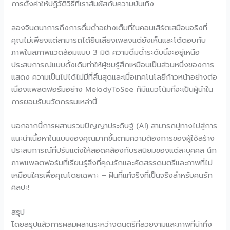
การตั้งค่าให้ปฏิวัติวิธีที่เราสัมผัสกับความบันเทิง
ลองจินตนาการถึงการดื่มด่ำอย่างเต็มที่ในคอนเสิร์ตเสมือนจริงที่
คุณไม่เพียงแต่สามารถได้ยินเสียงเพลงแต่ยังเห็นและโต้ตอบกับ
ภาพในสภาพแวดล้อมแบบ 3 มิติ ความดื่มด่ำระดับนี้จะอยู่เหนือ
ประสบการณ์แบบดั้งเดิมทำให้ผู้ชมรู้สึกเหมือนเป็นส่วนหนึ่งของการ
แสดง ความเป็นไปได้ไม่มีที่สิ้นสุดและเมื่อเทคโนโลยีก้าวหน้าอย่างต่อ
เนื่องแพลตฟอร์มอย่าง MelodyToSee ก็มีแนวโน้มที่จะเป็นผู้นำใน
การยอมรับนวัตกรรมเหล่านี้
นอกจากนี้การผสานรวมปัญญาประดิษฐ์ (AI) สามารถปูทางไปสู่การ
แนะนำเนื้อหาในแบบของคุณมากขึ้นตามความต้องการของผู้ใช้สร้าง
ประสบการณ์ที่ปรับแต่งให้สอดคล้องกับรสนิยมของแต่ละบุคคล นึก
ภาพแพลตฟอร์มที่เรียนรู้สิ่งที่คุณรักและคัดสรรดนตรีและภาพที่ไม่
เหมือนใครเพื่อคุณโดยเฉพาะ – ฝันที่แท้จริงที่เป็นจริงสำหรับคนรัก
ศิลปะ!
สรุป
โดยสรุปแล้วการผสมผสานระหว่างดนตรีที่สวยงามและภาพที่น่าทึ่ง