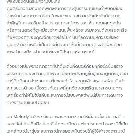
พลังของดนตรีในความบันเทิง
ดนตรีมีความสามารถพิเศษในการกระตุ้นอารมณ์และกำหนดเสียง
สำหรับประสบการณ์ใดๆ ในขอบเขตของความบันเทิงมันมีบทบาท
สำคัญในการเสริมสร้างประสบการณ์การมองเห็น คุณเคยดูหนัง
หรือการแสดงที่ดูเหมือนว่าคะแนนพื้นหลังจะเพิ่มความตึงเครียดหรือ
ทำให้ดวงตาของคุณฉีกขาดหรือไม่? นั่นคือความมหัศจรรย์ของ
ดนตรี! มันทำหน้าที่เป็นด้ายที่มองไม่เห็นที่ทอผ่านการเล่าเรื่องด้วย
ภาพนำทางผู้ชมผ่านรถไฟเหาะตีลังกาแห่งอารมณ์
ตัวอย่างเช่นพิจารณาฉากที่น่าตื่นเต้นที่ดนตรีค่อยๆก่อตัวขึ้นสร้าง
บรรยากาศของความคาดหวัง เมื่อภาพปรากฏขึ้นผู้ชมจะถูกดึงดูดเข้า
มารู้สึกถึงทุกจังหวะการเต้นของหัวใจและทุกเสียงหอบพร้อมกับตัว
ละครบนหน้าจอ เมื่อรวมกับภาพที่ถูกต้องดนตรีสามารถขยายการ
เล่าเรื่องทำให้ไม่ใช่แค่ประสบการณ์แบบพาสซีฟแต่เป็นการเดินทาง
ทางอารมณ์แบบโต้ตอบ
บน MelodyToSee มีแนวเพลงหลากหลายให้เลือกตั้งแต่คลาสสิก
และแจ๊สไปจนถึงป๊อปและอิเล็กทรอนิกส์ แต่ละประเภทนำรสชาติที่เป็น
เอกลักษณ์มาสู่ประสบการณ์การมองเห็นช่วยให้ผู้ใช้สำรวจอารมณ์