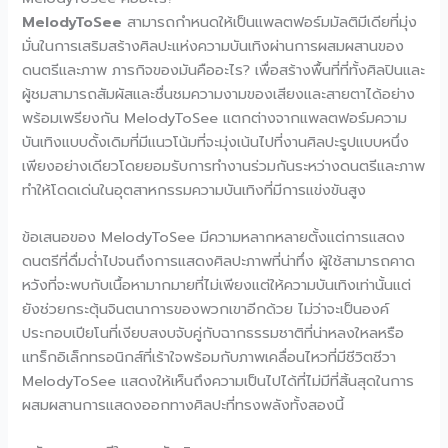
MelodyToSee
สามารถกำหนดให้เป็นแพลตฟอร์มมัลติมีเดียที่มุ่ง
มั่นในการเสริมสร้างศิลปะแห่งความบันเทิงผ่านการผสมผสานของ
ดนตรีและภาพ ภารกิจของมันคืออะไร? เพื่อสร้างพื้นที่ที่ทั้งศิลปินและ
ผู้ชมสามารถสัมผัสและชื่นชมความงามของเสียงและสายตาได้อย่าง
พร้อมเพรียงกัน MelodyToSee แตกต่างจากแพลตฟอร์มความ
บันเทิงแบบดั้งเดิมที่มีแนวโน้มที่จะมุ่งเน้นไปที่งานศิลปะรูปแบบหนึ่ง
เพียงอย่างเดียวโดยยอมรับการทำงานร่วมกันระหว่างดนตรีและภาพ
ทำให้โดดเด่นในอุตสาหกรรมความบันเทิงที่มีการแข่งขันสูง
ข้อเสนอของ MelodyToSee มีความหลากหลายตั้งแต่การแสดง
ดนตรีที่ดื่มด่ำไปจนถึงการแสดงศิลปะภาพที่น่าทึ่ง ผู้ใช้สามารถคาด
หวังที่จะพบกับเนื้อหามากมายที่ไม่เพียงแต่ให้ความบันเทิงเท่านั้นแต่
ยังช่วยกระตุ้นจินตนาการของพวกเขาอีกด้วย ไม่ว่าจะเป็นองค์
ประกอบเปียโนที่เงียบสงบจับคู่กับฉากธรรมชาติที่น่าหลงใหลหรือ
แทร็กอิเล็กทรอนิกส์ที่เร้าใจพร้อมกับภาพเคลื่อนไหวที่มีชีวิตชีวา
MelodyToSee แสดงให้เห็นถึงความเป็นไปได้ที่ไม่มีที่สิ้นสุดในการ
ผสมผสานการแสดงออกทางศิลปะที่ทรงพลังทั้งสองนี้