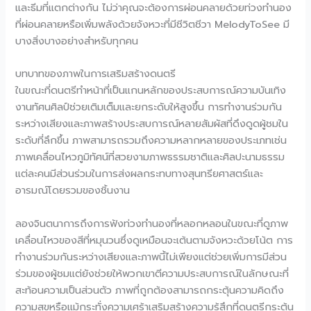
และธีมที่แตกต่างกัน ไม่ว่าคุณจะต้องการผ่อนคลายด้วยท่วงทำนอง
ที่ผ่อนคลายหรือเพิ่มพลังด้วยจังหวะที่มีชีวิตชีวา MelodyToSee มี
บางสิ่งบางอย่างสำหรับทุกคน
บทบาทของภาพในการเสริมสร้างดนตรี
ในขณะที่ดนตรีทำหน้าที่เป็นแกนหลักของประสบการณ์ความบันเทิง
งานทัศนศิลป์ช่วยเติมเต็มและยกระดับให้สูงขึ้น การทำงานร่วมกัน
ระหว่างเสียงและภาพสร้างประสบการณ์หลายสัมผัสที่ดึงดูดผู้ชมใน
ระดับที่ลึกขึ้น ภาพสามารถรวมถึงความหลากหลายของประเภทเช่น
ภาพเคลื่อนไหวภูมิทัศน์ที่สวยงามภาพธรรมชาติและศิลปะนามธรรม
แต่ละคนมีส่วนร่วมในการส่งผลกระทบทางสุนทรียศาสตร์และ
อารมณ์โดยรวมของชิ้นงาน
ลองจินตนาการถึงการฟังท่วงทำนองที่หลอกหลอนในขณะที่ดูภาพ
เคลื่อนไหวของสีที่หมุนวนซึ่งดูเหมือนจะเต้นตามจังหวะด้วยโน้ต การ
ทำงานร่วมกันระหว่างเสียงและภาพนี้ไม่เพียงแต่ช่วยเพิ่มการมีส่วน
ร่วมของผู้ชมแต่ยังช่วยให้พวกเขาตีความประสบการณ์ในลักษณะที่
สะท้อนความเป็นส่วนตัว ภาพที่ถูกต้องสามารถกระตุ้นความคิดถึง
ความสุขหรือแม้กระทั่งความเศร้าเสริมสร้างความรู้สึกที่ดนตรีกระตุ้น