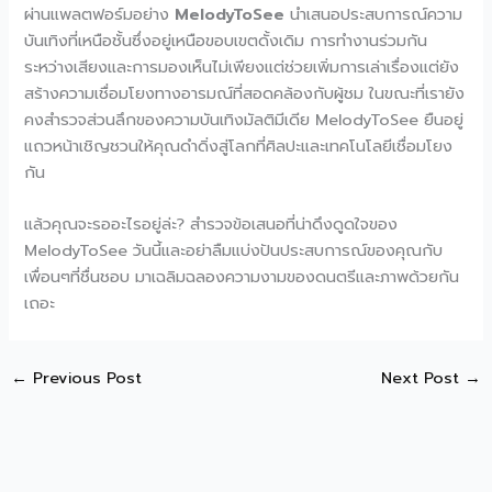
ผ่านแพลตฟอร์มอย่าง
MelodyToSee
นำเสนอประสบการณ์ความ
บันเทิงที่เหนือชั้นซึ่งอยู่เหนือขอบเขตดั้งเดิม การทำงานร่วมกัน
ระหว่างเสียงและการมองเห็นไม่เพียงแต่ช่วยเพิ่มการเล่าเรื่องแต่ยัง
สร้างความเชื่อมโยงทางอารมณ์ที่สอดคล้องกับผู้ชม ในขณะที่เรายัง
คงสำรวจส่วนลึกของความบันเทิงมัลติมีเดีย MelodyToSee ยืนอยู่
แถวหน้าเชิญชวนให้คุณดำดิ่งสู่โลกที่ศิลปะและเทคโนโลยีเชื่อมโยง
กัน
แล้วคุณจะรออะไรอยู่ล่ะ? สำรวจข้อเสนอที่น่าดึงดูดใจของ
MelodyToSee วันนี้และอย่าลืมแบ่งปันประสบการณ์ของคุณกับ
เพื่อนๆที่ชื่นชอบ มาเฉลิมฉลองความงามของดนตรีและภาพด้วยกัน
เถอะ
←
Previous Post
Next Post
→