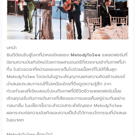
บทนำ
ยินดีต้อนรับสู่โลกที่น่าหลงใหลของ
MelodyToSee
แพลตฟอร์มที่
นิยามความบันเทิงใหม่ด้วยการผสานดนตรีที่สวยงามเข้ากับภาพที่น่า
ทึ่ง ในช่วงเวลาที่หน้าจอของเราเต็มไปด้วยเนื้อหาที่ไม่มีที่สิ้นสุด
MelodyToSee โดดเด่นในฐานะสัญญาณแห่งความคิดสร้างสรรค์
นำเสนอประสบการณ์ที่ไม่เหมือนใครที่ดึงดูดความรู้สึก จาก
ท่วงทำนองที่เงียบสงบไปจนถึงภาพที่มีชีวิตชีวาแพลตฟอร์มนี้ขอ
เชิญคุณเริ่มต้นการเดินทางที่เสียงและการมองเห็นอยู่ร่วมกันอย่าง
กลมกลืน ในบล็อกนี้เราจะสำรวจสาระสำคัญของ MelodyToSee
ผลกระทบต่อความบันเทิงและความเป็นไปได้ทางนวัตกรรมที่นำเสนอ
ในอนาคต
MelodyToSee คืออะไร?