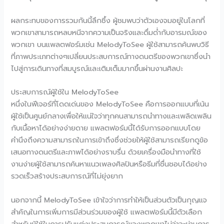
ผลกระทบของการรวมกันนี้ลึกซึ้ง ผู้ชมพบว่าตัวเองจมอยู่ในโลกที่
พวกเขาสามารถหลบหนีจากความเป็นจริงและดื่มด่ำกับอารมณ์ของ
พวกเขา บนแพลตฟอร์มเช่น MelodyToSee ผู้ใช้สามารถค้นพบวิธี
ที่ภาพประเภทต่างๆเปลี่ยนประสบการณ์ทางดนตรีของพวกเขาซึ่งนำ
ไปสู่การเดินทางที่สมบูรณ์และเติมเต็มมากขึ้นผ่านงานศิลปะ
ประสบการณ์ผู้ใช้ใน MelodyToSee
หนึ่งในฟีเจอร์ที่โดดเด่นของ MelodyToSee คือการออกแบบที่เน้น
ผู้ใช้เป็นศูนย์กลางเพื่อให้แน่ใจว่าทุกคนสามารถนำทางและเพลิดเพลิน
กับเนื้อหาได้อย่างง่ายดาย แพลตฟอร์มนี้ได้รับการออกแบบโดย
คำนึงถึงความสามารถในการเข้าถึงซึ่งช่วยให้ผู้ใช้สามารถเรียกดูข้อ
เสนอทางดนตรีและภาพได้อย่างราบรื่น ด้วยเครื่องมือนำทางที่ใช้
งานง่ายผู้ใช้สามารถค้นหาแนวเพลงศิลปินหรือธีมที่ชื่นชอบได้อย่าง
รวดเร็วสร้างประสบการณ์ที่ไม่ยุ่งยาก
นอกจากนี้ MelodyToSee เข้าใจว่าการทำให้เป็นส่วนตัวเป็นกุญแจ
สำคัญในการเพิ่มการมีส่วนร่วมของผู้ใช้ แพลตฟอร์มนี้มีตัวเลือก
สำหรับผู้ใช้ในการปรับแต่งประสบการณ์ของพวกเขาไม่ว่าจะผ่านการ