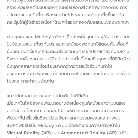
สร้างเพลย์ลิสต์ในแบบของคุณหรือเลือกสไตล์ภาพที่ต้องการ การ
ปรับแต่งในระดับนี้ไม่เพียงแต่ทำให้ประสบการณ์สนุกยิ่งขึ้นแต่ยัง
กระตุ้นให้ผู้ใช้สำรวจเนื้อหาใหม่ๆที่สอดคล้องกับรสนิยมของพวกเขา
ด้านชุมชนของ MelodyToSee เป็นอีกหนึ่งจุดเด่น ผู้ใช้สามารถแบ่ง
ปันข้อเสนอแนะเกี่ยวกับประสบการณ์ของพวกเขาโต้ตอบกับเพื่อนที่
ชื่นชอบดนตรีและศิลปะและมีส่วนร่วมในการอภิปรายเกี่ยวกับผลงาน
ที่พวกเขาชื่นชอบ ความรู้สึกเป็นส่วนหนึ่งนี้ส่งเสริมชุมชนที่มีชีวิตชีวา
ซึ่งบุคคลสามารถเชื่อมโยงมากกว่าความสนใจร่วมกันทำให้
ประสบการณ์ไม่เพียงแต่เกี่ยวกับการบริโภคแต่ยังเกี่ยวกับการเชื่อม
โยงและการทำงานร่วมกัน
แนวโน้มในอนาคตของความบันเทิงมัลติมีเดีย
เมื่อเทคโนโลยียังคงพัฒนาอย่างต่อเนื่องภูมิทัศน์ของความบันเทิง
มัลติมีเดียก็เช่นกัน เมื่อมองไปข้างหน้าเราสามารถคาดการณ์การ
พัฒนาที่น่าตื่นเต้นซึ่งจะช่วยเพิ่มการผสานรวมเพลงและภาพบน
แพลตฟอร์มเช่น MelodyToSee ตัวอย่างเช่นความก้าวหน้าใน
Virtual Reality (VR)
และ
Augmented Reality (AR)
ได้รับ